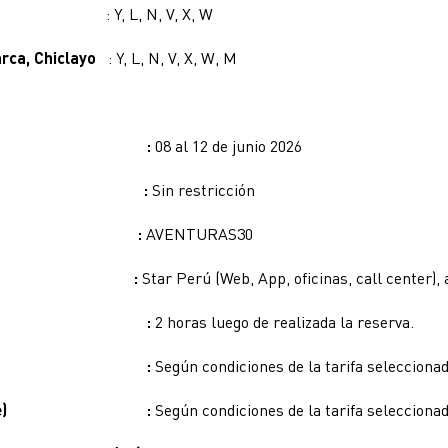
tos
: Y, L, N, V, X, W
arca, Chiclayo
: Y, L, N, V, X, W, M
venta :
08 al 12 de junio 2026
viaje :
Sin restricción
cional :
AVENTURAS30
compra :
Star Perú (Web, App, oficinas, call center), 
compra :
2 horas luego de realizada la reserva.
lso :
Según condiciones de la tarifa seleccionad
)
:
Según condiciones de la tarifa seleccionad