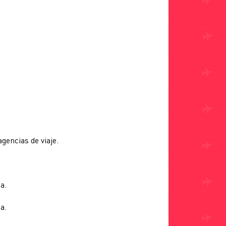
agencias de viaje.
a.
a.